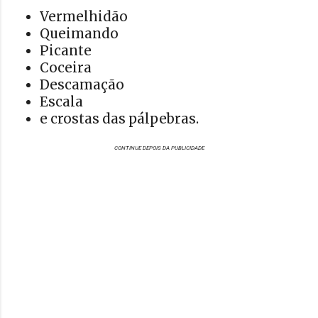
Vermelhidão
Queimando
Picante
Coceira
Descamação
Escala
e crostas das pálpebras.