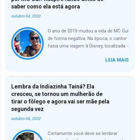
saber como ela está agora
outubro 04, 2022
O ano de 2019 mudou a vida de MC Gui
de forma negativa. Na época, o cantor
fazia uma viagem à Disney, localizada
em Orlando, nos Estados Unidos, com
LEIA MAIS
um grupo de amigos. Na ocasião, o
cantor, e atual peão de A Fazenda 13,
gravou um vídeo infeliz dentro de um
dos trens que dava acesso aos
Lembra da Indiazinha Tainá? Ela
parques da Disney. Na gravação, MC
cresceu, se tornou um mulherão de
Gui aparece comentando bullying com
tirar o fôlego e agora vai ser mãe pela
a garotinha, que apesar de não
segunda vez
entender o que ele falava, ficou
outubro 04, 2022
visivelmente incomodada. O artista
compartilhou o vídeo com suas
Certamente você deve se lembrar
piadinhas de gosto duvidoso a